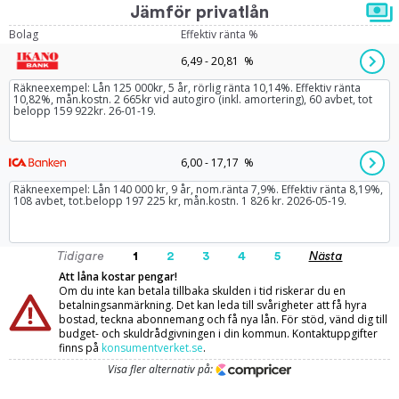
Jämför privatlån
Bolag
Effektiv ränta %
6,49 - 20,81 %
Räkneexempel: Lån 125 000kr, 5 år, rörlig ränta 10,14%. Effektiv ränta
10,82%, mån.kostn. 2 665kr vid autogiro (inkl. amortering), 60 avbet, tot
belopp 159 922kr. 26-01-19.
6,00 - 17,17 %
Räkneexempel: Lån 140 000 kr, 9 år, nom.ränta 7,9%. Effektiv ränta 8,19%,
108 avbet, tot.belopp 197 225 kr, mån.kostn. 1 826 kr. 2026-05-19.
Tidigare
1
2
3
4
5
Nästa
Att låna kostar pengar!
Om du inte kan betala tillbaka skulden i tid riskerar du en
betalningsanmärkning. Det kan leda till svårigheter att få hyra
bostad, teckna abonnemang och få nya lån. För stöd, vänd dig till
budget- och skuldrådgivningen i din kommun. Kontaktuppgifter
finns på
konsumentverket.se
.
Visa fler alternativ på: